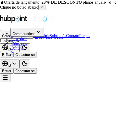
🔥
Oferta de lançamento:
20% DE DESCONTO
planos anuais
•
--d --:-
Clique no botão abaixo
✕
Características
Descobrir
Sobre nós
Contato
Preços
Características
Voltar
to
Reservar serviços locais
Descobrir
Linguagem
Sobre nós
Contato
pt
Preços
Entrar
Cadastrar-se
pt
Entrar
Cadastrar-se