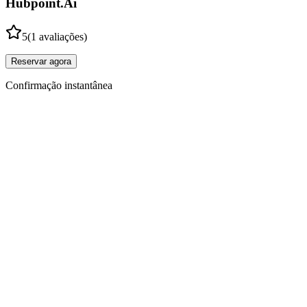
Hubpoint.Ai
5
(
1 avaliações
)
Reservar agora
Confirmação instantânea
Produtos
Características
Preços
Como funciona
Hubpoint V1 API
API
Blog
Empresa
Sobre nós
Contato
Depoimentos