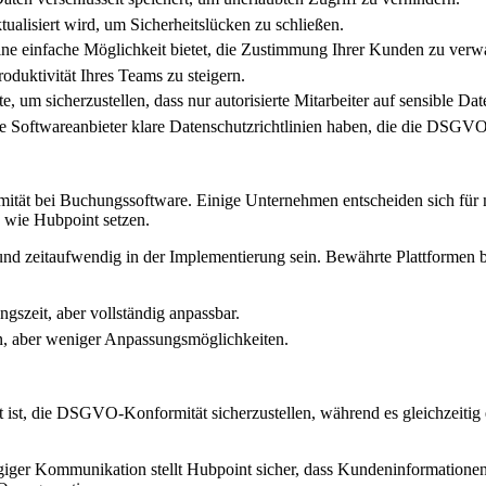
ualisiert wird, um Sicherheitslücken zu schließen.
ine einfache Möglichkeit bietet, die Zustimmung Ihrer Kunden zu verwa
roduktivität Ihres Teams zu steigern.
te, um sicherzustellen, dass nur autorisierte Mitarbeiter auf sensible Da
ie Softwareanbieter klare Datenschutzrichtlinien haben, die die DSGVO
tät bei Buchungssoftware. Einige Unternehmen entscheiden sich für m
n wie Hubpoint setzen.
und zeitaufwendig in der Implementierung sein. Bewährte Plattformen b
szeit, aber vollständig anpassbar.
n, aber weniger Anpassungsmöglichkeiten.
t ist, die DSGVO-Konformität sicherzustellen, während es gleichzeitig
er Kommunikation stellt Hubpoint sicher, dass Kundeninformationen si