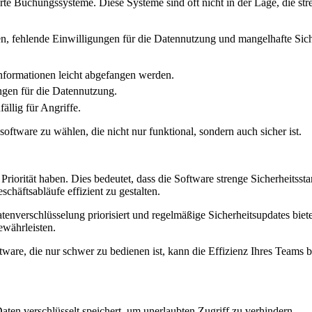
erte Buchungssysteme. Diese Systeme sind oft nicht in der Lage, die 
en, fehlende Einwilligungen für die Datennutzung und mangelhafte Sic
nformationen leicht abgefangen werden.
gen für die Datennutzung.
ällig für Angriffe.
ftware zu wählen, die nicht nur funktional, sondern auch sicher ist.
orität haben. Dies bedeutet, dass die Software strenge Sicherheitsst
schäftsabläufe effizient zu gestalten.
enverschlüsselung priorisiert und regelmäßige Sicherheitsupdates bietet
währleisten.
tware, die nur schwer zu bedienen ist, kann die Effizienz Ihres Teams 
aten verschlüsselt speichert, um unerlaubten Zugriff zu verhindern.