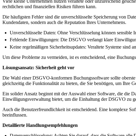
Viele kleine Unternehmen nutzen veraltete oder unzureichend gesich
rechtlichen und finanziellen Risiken führen kann.
Die häufigsten Fehler sind die unverschlüsselte Speicherung von Dat
Kundendaten, sondern auch die Reputation Ihres Unternehmens.
Unverschlüsselte Daten: Ohne Verschlüsselung können sensible I
Fehlende Einwilligungen: Die DSGVO verlangt klare Einwilligun
Keine regelmäßigen Sicherheitsupdates: Veraltete Systeme sind anf
Um diese Probleme zu vermeiden, ist es entscheidend, eine Buchungsso
Lösungsansatz: Sicherheit geht vor
Die Wahl einer DSGVO-konformen Buchungssoftware sollte oberste Pri
gleichzeitig die Funktionalität zu bieten, die Sie benötigen, um Ihre Ge
Ein solider Ansatz beginnt mit der Auswahl einer Software, die die Dat
Einwilligungsverwaltung bietet, um die Einhaltung der DSGVO zu ge
Auch die Benutzerfreundlichkeit ist entscheidend. Eine komplexe Sof
beeinflussen.
Detaillierte Handlungsempfehlungen
Datenverschlüsselung: Achten Sie darauf, dass die Software alle D