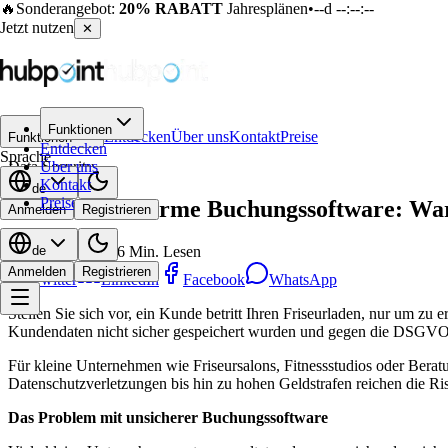
🔥
Sonderangebot:
20% RABATT
Jahresplänen
•
--d --:--:--
Jetzt nutzen
✕
Funktionen
←
Zurück zum Blog
Entdecken
Über uns
Kontakt
Preise
Funktionen
Entdecken
Sprache
Data Security
Über uns
Kontakt
de
Preise
DSGVO-konforme Buchungssoftware: Waru
Anmelden
Registrieren
January 30, 2026
6
Min. Lesen
de
Anmelden
Registrieren
Twitter
LinkedIn
Facebook
WhatsApp
Stellen Sie sich vor, ein Kunde betritt Ihren Friseurladen, nur um z
Kundendaten nicht sicher gespeichert wurden und gegen die DSGVO v
Für kleine Unternehmen wie Friseursalons, Fitnessstudios oder Be
Datenschutzverletzungen bis hin zu hohen Geldstrafen reichen die R
Das Problem mit unsicherer Buchungssoftware