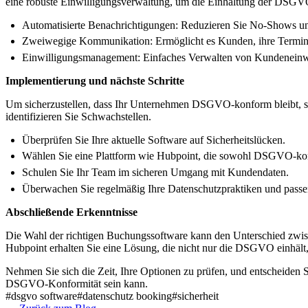
eine robuste Einwilligungsverwaltung, um die Einhaltung der DSGVO
Automatisierte Benachrichtigungen: Reduzieren Sie No-Shows un
Zweiwegige Kommunikation: Ermöglicht es Kunden, ihre Termine
Einwilligungsmanagement: Einfaches Verwalten von Kundeneinwi
Implementierung und nächste Schritte
Um sicherzustellen, dass Ihr Unternehmen DSGVO-konform bleibt, sol
identifizieren Sie Schwachstellen.
Überprüfen Sie Ihre aktuelle Software auf Sicherheitslücken.
Wählen Sie eine Plattform wie Hubpoint, die sowohl DSGVO-konf
Schulen Sie Ihr Team im sicheren Umgang mit Kundendaten.
Überwachen Sie regelmäßig Ihre Datenschutzpraktiken und passen 
Abschließende Erkenntnisse
Die Wahl der richtigen Buchungssoftware kann den Unterschied zwis
Hubpoint erhalten Sie eine Lösung, die nicht nur die DSGVO einhält,
Nehmen Sie sich die Zeit, Ihre Optionen zu prüfen, und entscheiden S
DSGVO-Konformität sein kann.
#
dsgvo software
#
datenschutz booking
#
sicherheit