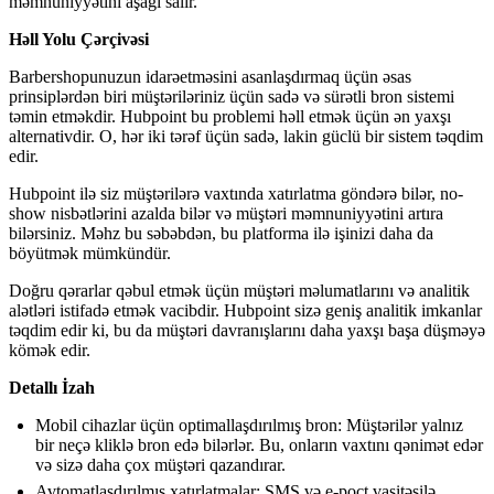
məmnuniyyətini aşağı salır.
Həll Yolu Çərçivəsi
Barbershopunuzun idarəetməsini asanlaşdırmaq üçün əsas
prinsiplərdən biri müştəriləriniz üçün sadə və sürətli bron sistemi
təmin etməkdir. Hubpoint bu problemi həll etmək üçün ən yaxşı
alternativdir. O, hər iki tərəf üçün sadə, lakin güclü bir sistem təqdim
edir.
Hubpoint ilə siz müştərilərə vaxtında xatırlatma göndərə bilər, no-
show nisbətlərini azalda bilər və müştəri məmnuniyyətini artıra
bilərsiniz. Məhz bu səbəbdən, bu platforma ilə işinizi daha da
böyütmək mümkündür.
Doğru qərarlar qəbul etmək üçün müştəri məlumatlarını və analitik
alətləri istifadə etmək vacibdir. Hubpoint sizə geniş analitik imkanlar
təqdim edir ki, bu da müştəri davranışlarını daha yaxşı başa düşməyə
kömək edir.
Detallı İzah
Mobil cihazlar üçün optimallaşdırılmış bron: Müştərilər yalnız
bir neçə kliklə bron edə bilərlər. Bu, onların vaxtını qənimət edər
və sizə daha çox müştəri qazandırar.
Avtomatlaşdırılmış xatırlatmalar: SMS və e-poçt vasitəsilə