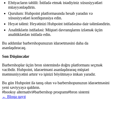
Ehtiyacların təhlili: İstifadə etmək istədiyiniz xüsusiyyətləri
müəyyənləşdirin.
Qurulum: Hubpoint platformasında hesab yaradın və
xüsusiyyətləri konfiqurasiya edin.
Heyət təlimi: Heyətinizi Hubpoint istifadəsinə dair təlimləndirin.
Analitiklərin istifadəsi: Müştəri davranışlarını izləmək üçün
analitiklərdən istifadə edin.
Bu addımlar barbershopunuzun idarəetməsini daha da
asanlaşdıracaq.
Son Düşüncələr
Barbershoplar üçün bron sistemində doğru platformanı seçmək
vacibdir. Hubpoint, idarəetməni asanlaşdıraraq müştəri
məmnuniyyətini artırır və işinizi böyütməyə imkan yaradır.
Bu gün Hubpoint ilə tanış olun və barbershopunuzun idarəetməsini
yeni səviyyəyə qaldırın.
#
booksy alternativi
#
barbershop proqramı
#
bron sistemi
←
Bloqa qayıt
Məhsullar