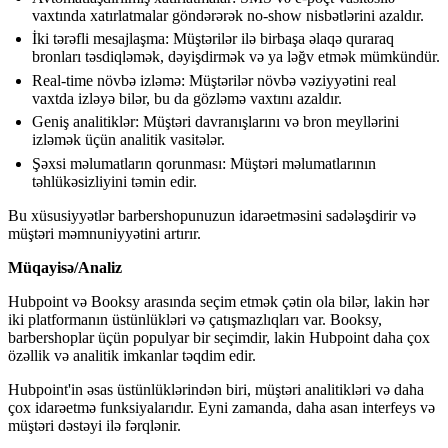
vaxtında xatırlatmalar göndərərək no-show nisbətlərini azaldır.
İki tərəfli mesajlaşma: Müştərilər ilə birbaşa əlaqə quraraq
bronları təsdiqləmək, dəyişdirmək və ya ləğv etmək mümkündür.
Real-time növbə izləmə: Müştərilər növbə vəziyyətini real
vaxtda izləyə bilər, bu da gözləmə vaxtını azaldır.
Geniş analitiklər: Müştəri davranışlarını və bron meyllərini
izləmək üçün analitik vasitələr.
Şəxsi məlumatların qorunması: Müştəri məlumatlarının
təhlükəsizliyini təmin edir.
Bu xüsusiyyətlər barbershopunuzun idarəetməsini sadələşdirir və
müştəri məmnuniyyətini artırır.
Müqayisə/Analiz
Hubpoint və Booksy arasında seçim etmək çətin ola bilər, lakin hər
iki platformanın üstünlükləri və çatışmazlıqları var. Booksy,
barbershoplar üçün populyar bir seçimdir, lakin Hubpoint daha çox
özəllik və analitik imkanlar təqdim edir.
Hubpoint'in əsas üstünlüklərindən biri, müştəri analitikləri və daha
çox idarəetmə funksiyalarıdır. Eyni zamanda, daha asan interfeys və
müştəri dəstəyi ilə fərqlənir.