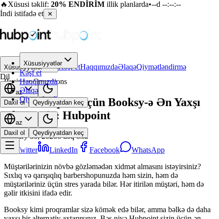
🔥
Xüsusi təklif:
20% ENDİRİM
illik planlarda
•
--d --:--:--
İndi istifadə et
✕
Xüsusiyyətlər
←
Bloqa qayıt
Kəşf et
Haqqımızda
Əlaqə
Qiymətləndirmə
Xüsusiyyətlər
Kəşf et
Dil
Business Operations
Haqqımızda
Əlaqə
az
Qiymətləndirmə
Barbershoplar üçün Booksy-ə Ən Yaxşı
Daxil ol
Qeydiyyatdan keç
Alternativ: Hubpoint
az
Daxil ol
Qeydiyyatdan keç
January 30, 2026
6
dəq oxu
Twitter
LinkedIn
Facebook
WhatsApp
Müştərilərinizin növbə gözləmədən xidmət almasını istəyirsiniz?
Sıxlıq və qarışıqlıq barbershopunuzda həm sizin, həm də
müştəriləriniz üçün stres yarada bilər. Hər itirilən müştəri, həm də
gəlir itkisini ifadə edir.
Booksy kimi proqramlar sizə kömək edə bilər, amma bəlkə də daha
yaxşı bir alternativ axtarırsınız. Bəs niyə Hubpoint sizin üçün ən