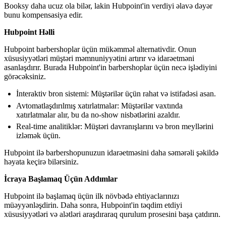
Booksy daha ucuz ola bilər, lakin Hubpoint'in verdiyi əlavə dəyər
bunu kompensasiya edir.
Hubpoint Həlli
Hubpoint barbershoplar üçün mükəmməl alternativdir. Onun
xüsusiyyətləri müştəri məmnuniyyətini artırır və idarəetməni
asanlaşdırır. Burada Hubpoint'in barbershoplar üçün necə işlədiyini
görəcəksiniz.
İnteraktiv bron sistemi: Müştərilər üçün rahat və istifadəsi asan.
Avtomatlaşdırılmış xatırlatmalar: Müştərilər vaxtında
xatırlatmalar alır, bu da no-show nisbətlərini azaldır.
Real-time analitiklər: Müştəri davranışlarını və bron meyllərini
izləmək üçün.
Hubpoint ilə barbershopunuzun idarəetməsini daha səmərəli şəkildə
həyata keçirə bilərsiniz.
İcraya Başlamaq Üçün Addımlar
Hubpoint ilə başlamaq üçün ilk növbədə ehtiyaclarınızı
müəyyənləşdirin. Daha sonra, Hubpoint'in təqdim etdiyi
xüsusiyyətləri və alətləri araşdıraraq qurulum prosesini başa çatdırın.