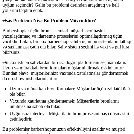
uyğun seçimdir? Gəlin bu problemi dərindən araşdıraq və həll
yollarını təqdim edək.
Əsas Problem: Niyə Bu Problem Mövcuddur?
Barbershoplar üçün bron sistemləri müştəri təcrübəsini
yaxşılaşdırmaq və idarəetmə proseslərini optimallaşdırmaq üçün
vacibdir. Lakin, bir çox barbershop sahibi üçün bu sistemlərin tətbiqi
və saxlanması çətin ola bilər. Səhv sistem seçimi ilə vaxt və pul itirə
bilərsiniz.
Ən çox edilən səhvlərdən biri isə doğru platformanı seçməməkdir.
Uzun və mürəkkəb bron formaları müştərini itirmək riskini artırır.
Bundan əlavə, müştərilərinizə vaxtında xatırlatmalar göndərməmək
də no-show nisbətlərini artırır.
Uzun və mürəkkəb bron formaları: Müştərilər üçün zəhlətökücü
ola bilər.
Vaxtında xatırlatma göndərməmək: Müştərilərin bronlarını
unutmasına səbəb ola bilər.
Uyğunsuz interfeys: Müştərilərin bron prosesini başa düşməsini
çətinləşdirir.
Bu problemlər barbershopunuzun effektivliyini azaldır və müştəri